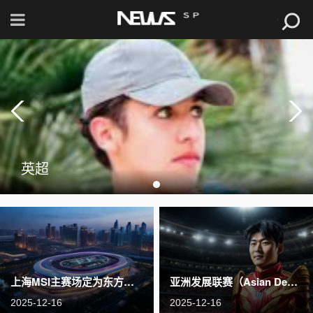
英超
英超
英超
上海MSI主赛场定为东方体育中心，可容纳一万八千人
亚洲发展联赛（Asian Development League）2025赛季扩军至16队
2025-12-16
2025-12-16